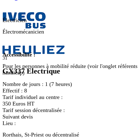
Électricien
Électromécanicien
Accessibilité :
31
Pour les personnes à mobilité réduite (voir l'onglet référents
GX337 Electrique
handicap)
Nombre de jours :
1 (7 heures)
Effectif :
8
Tarif individuel au centre :
350 Euros HT
Tarif session décentralisée :
Suivant devis
Lieu :
Rorthais, St-Priest ou décentralisé