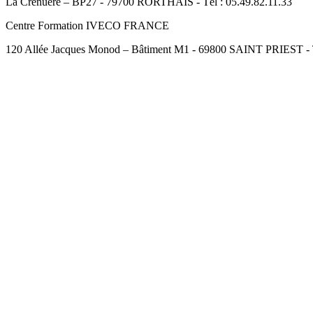
La Crénuère – BP27 - 79700 RORTHAIS - Tél : 05.49.82.11.33
Centre Formation IVECO FRANCE
120 Allée Jacques Monod – Bâtiment M1 - 69800 SAINT PRIEST - Té