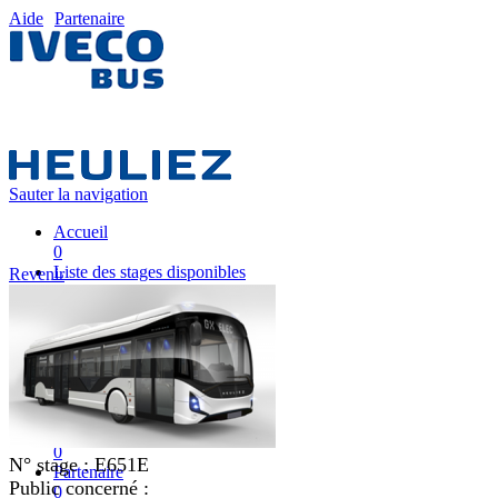
Aide
Partenaire
Sauter la navigation
Accueil
0
Liste des stages disponibles
Revenir
0
Liste des stages
0
Nos équipes pédagogiques
0
IVECO FRANCE
0
Mon plan de formation
0
N° stage :
E651E
Partenaire
Public concerné :
0