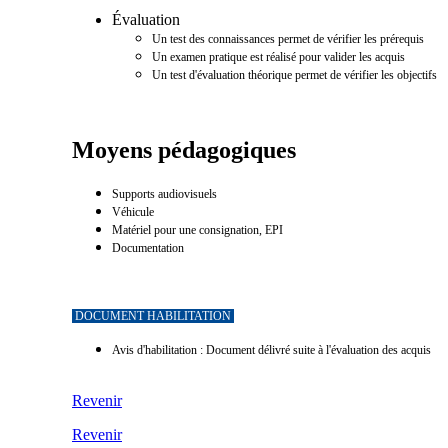
Évaluation
Un test des connaissances permet de vérifier les prérequis
Un examen pratique est réalisé pour valider les acquis
Un test d'évaluation théorique permet de vérifier les objectifs
Moyens pédagogiques
Supports audiovisuels
Véhicule
Matériel pour une consignation,
EPI
Documentation
DOCUMENT HABILITATION
Avis d'habilitation : Document délivré suite à l'évaluation des acquis
Revenir
Revenir