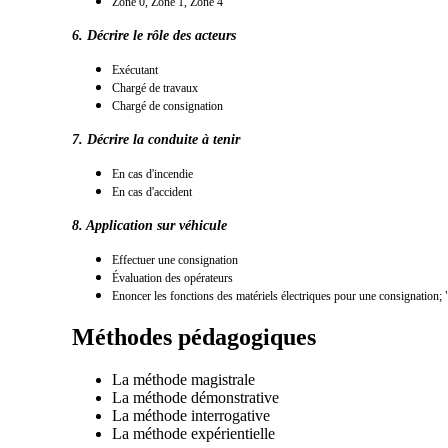
Zone 0,
Zone 1,
Zone 4
6. Décrire le rôle des acteurs
Exécutant
Chargé de travaux
Chargé de consignation
7. Décrire la conduite à tenir
En cas d'incendie
En cas d'accident
8. Application sur véhicule
Effectuer une consignation
Évaluation des opérateurs
Enoncer les fonctions des matériels électriques pour une consignation; 
Méthodes pédagogiques
La méthode magistrale
La méthode démonstrative
La méthode interrogative
La méthode expérientielle