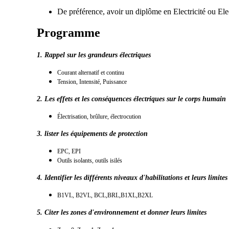
De préférence, avoir un diplôme en Electricité ou E
Programme
1. Rappel sur les grandeurs électriques
Courant alternatif et continu
Tension,
Intensité,
Puissance
2. Les effets et les conséquences électriques sur le corps humain
Électrisation, b
rûlure, é
lectrocution
3. lister les équipements de protection
EPC,
EPI
Outils isolants, o
utils isilés
4. Identifier les différents niveaux d'habilitations et leurs limites
B1VL, B2VL, BCL,BRL,B1XL,B2XL
5. Citer les zones d'environnement et donner leurs limites