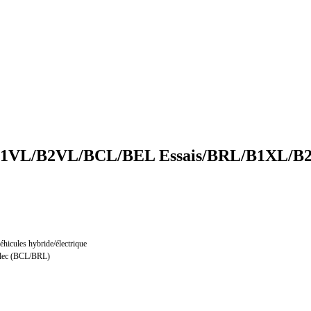
VL/B2VL/BCL/BEL Essais/BRL/B1XL/B
véhicules hybride/électrique
/élec (BCL/BRL)