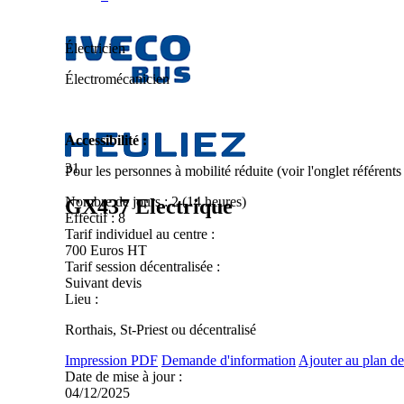
Électricien
Électromécanicien
Accessibilité :
31
Pour les personnes à mobilité réduite (voir l'onglet référent
Nombre de jours :
2 (14 heures)
GX437 Electrique
Effectif :
8
Tarif individuel au centre :
700 Euros HT
Tarif session décentralisée :
Suivant devis
Lieu :
Rorthais, St-Priest ou décentralisé
Impression PDF
Demande d'information
Ajouter au plan de
Date de mise à jour :
04/12/2025