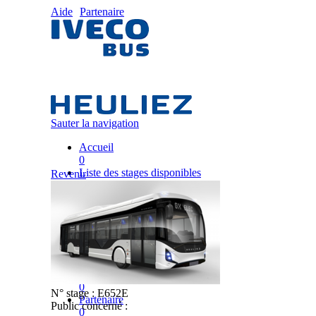
Aide
Partenaire
Sauter la navigation
Accueil
0
Liste des stages disponibles
Revenir
0
Liste des stages
0
Nos équipes pédagogiques
0
IVECO FRANCE
0
Mon plan de formation
0
N° stage :
E652E
Partenaire
Public concerné :
0