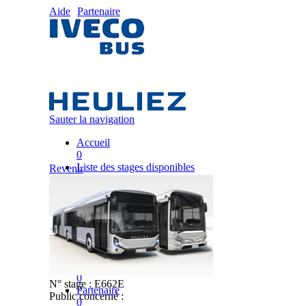
Aide
Partenaire
Sauter la navigation
Accueil
0
Liste des stages disponibles
Revenir
0
Liste des stages
0
Nos équipes pédagogiques
0
IVECO FRANCE
0
Mon plan de formation
0
N° stage :
E662E
Partenaire
Public concerné :
0