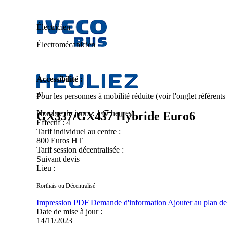
Électricien
Électromécanicien
Accessibilité :
31
Pour les personnes à mobilité réduite (voir l'onglet référent
Nombre de jours :
1 (7 heures)
GX337/GX437 Hybride Euro6
Effectif :
4
Tarif individuel au centre :
800 Euros HT
Tarif session décentralisée :
Suivant devis
Lieu :
Rorthais ou Décentralisé
Impression PDF
Demande d'information
Ajouter au plan de
Date de mise à jour :
14/11/2023