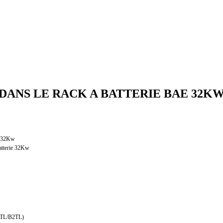
DANS LE RACK A BATTERIE BAE 32K
AE 32Kw
atterie 32Kw
B1TL/B2TL)