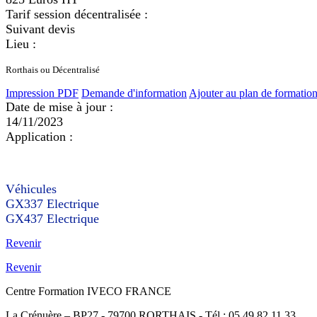
Tarif session décentralisée :
Suivant devis
Lieu :
Rorthais ou Décentralisé
Impression PDF
Demande d'information
Ajouter au plan de formatio
Date de mise à jour :
14/11/2023
Application :
Véhicules
GX337 Electrique
GX437 Electrique
Revenir
Revenir
Centre Formation IVECO FRANCE
La Crénuère – BP27 - 79700 RORTHAIS - Tél : 05.49.82.11.33