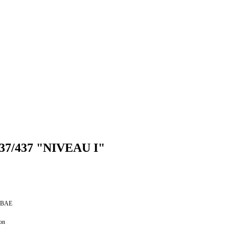
7/437 "NIVEAU I"
on BAE
ion