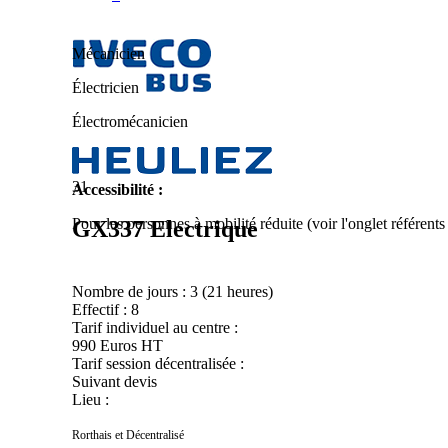
Mécanicien
Électricien
Électromécanicien
31
Accessibilité :
Pour les personnes à mobilité réduite (voir l'onglet référent
GX337 Electrique
Nombre de jours :
3 (21 heures)
Effectif :
8
Tarif individuel au centre :
990 Euros HT
Tarif session décentralisée :
Suivant devis
Lieu :
Rorthais et Décentralisé