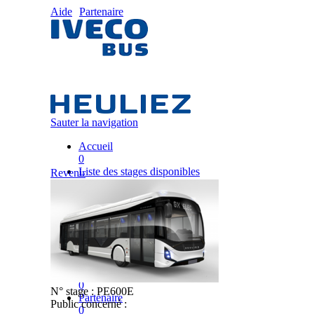
Aide
Partenaire
Sauter la navigation
Accueil
0
Liste des stages disponibles
Revenir
0
Liste des stages
0
Nos équipes pédagogiques
0
IVECO FRANCE
0
Mon plan de formation
0
N° stage :
PE600E
Partenaire
Public concerné :
0