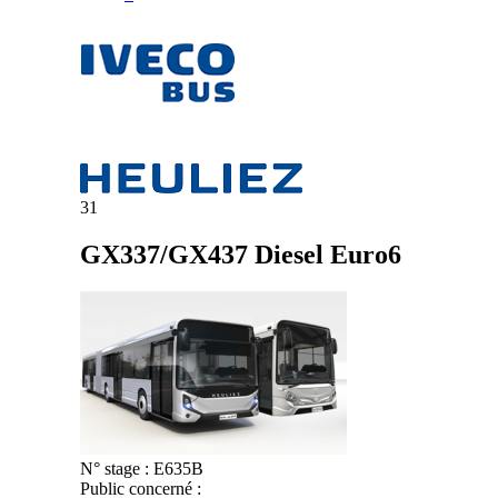
31
GX337/GX437 Diesel Euro6
N° stage :
E635B
Public concerné :