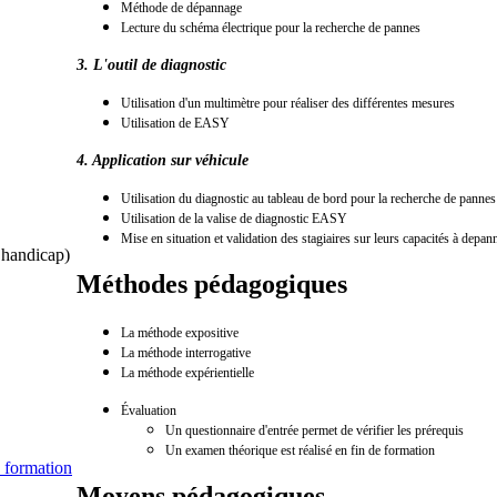
Méthode de dépannage
Lecture du schéma électrique pour la recherche de pannes
3. L'outil de diagnostic
Utilisation d'un multimètre pour réaliser des différentes mesures
Utilisation de EASY
4. Application sur véhicule
Utilisation du diagnostic au tableau de bord pour la recherche de pannes
Utilisation de la valise de diagnostic EASY
Mise en situation et validation des stagiaires sur leurs capacités à depan
s handicap)
Méthodes pédagogiques
La méthode expositive
La méthode interrogative
La méthode expérientielle
É
valuatio
n
Un questionnaire d'entrée permet de vérifier les prérequis
Un examen théorique est réalisé en fin de formation
 formation
Moyens pédagogiques