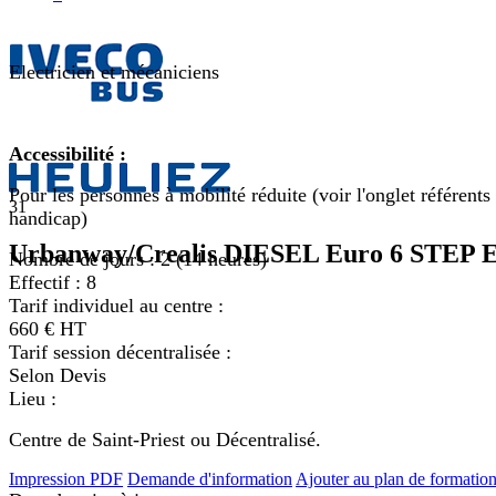
Electricien et m
écaniciens
Accessibilité :
Pour les personnes à mobilité réduite (voir l'onglet référents
31
handicap)
Urbanway/Crealis DIESEL Euro 6 STEP 
Nombre de jours :
2 (14 heures)
Effectif :
8
Tarif individuel au centre :
660 € HT
Tarif session décentralisée :
Selon Devis
Lieu :
Centre de Saint-Priest ou Décentralisé.
Impression PDF
Demande d'information
Ajouter au plan de formatio