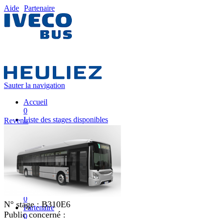
Aide
Partenaire
Sauter la navigation
Accueil
0
Liste des stages disponibles
Revenir
0
Liste des stages
0
Nos équipes pédagogiques
0
IVECO FRANCE
0
Mon plan de formation
0
N° stage :
B310E6
Partenaire
Public concerné :
0