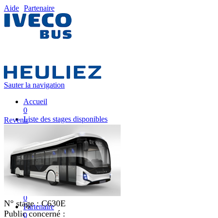
Aide
Partenaire
Sauter la navigation
Accueil
0
Liste des stages disponibles
Revenir
0
Liste des stages
0
Nos équipes pédagogiques
0
IVECO FRANCE
0
Mon plan de formation
0
N° stage :
C630E
Partenaire
Public concerné :
0