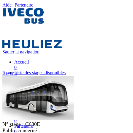
Aide
Partenaire
Sauter la navigation
Accueil
0
Liste des stages disponibles
Revenir
0
Liste des stages
0
Nos équipes pédagogiques
0
IVECO FRANCE
0
Mon plan de formation
0
N° stage :
C630E
Partenaire
Public concerné :
0