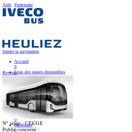
Aide
Partenaire
Sauter la navigation
Accueil
0
Liste des stages disponibles
Revenir
0
Liste des stages
0
Nos équipes pédagogiques
0
IVECO FRANCE
0
Mon plan de formation
0
N° stage :
CE631E
Partenaire
Public concerné :
0