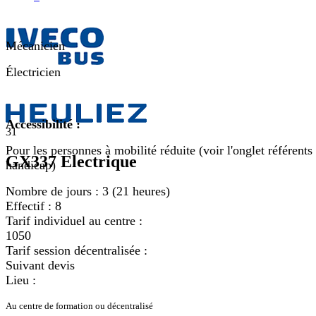
Mécanicien
Électricien
Accessibilité :
31
Pour les personnes à mobilité réduite (voir l'onglet référents
GX337 Electrique
handicap)
Nombre de jours :
3 (21 heures)
Effectif :
8
Tarif individuel au centre :
1050
Tarif session décentralisée :
Suivant devis
Lieu :
Au centre de formation ou décentralisé