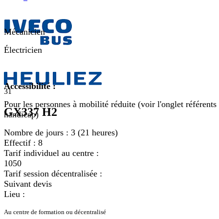
Mécanicien
Électricien
Accessibilité :
31
Pour les personnes à mobilité réduite (voir l'onglet référents
GX337 H2
handicap)
Nombre de jours :
3 (21 heures)
Effectif :
8
Tarif individuel au centre :
1050
Tarif session décentralisée :
Suivant devis
Lieu :
Au centre de formation ou décentralisé