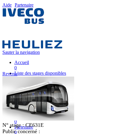
Aide
Partenaire
Sauter la navigation
Accueil
0
Liste des stages disponibles
Revenir
0
Liste des stages
0
Nos équipes pédagogiques
0
IVECO FRANCE
0
Mon plan de formation
0
N° stage :
CE631E
Partenaire
Public concerné :
0