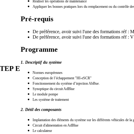
Réaliser les opérations de maintenance
Appliquer les bonnes pratiques lors du remplacement ou du contrôle d
Pré-requis
De préférence, avoir suivi l'une des formations réf
De préférence, avoir suivi l'une des formations réf 
Programme
1. Descriptif du système
STEP E
Normes européennes
Conception de l’échappement "HI-eSCR"
Fonctionnement du système d’injection AbBue.
Synoptique du circuit AdBlue
Le module pompe
Les système de traitement
2. Détil des composants
Implantation des éléments du système sur les différents véhicules de l
Circuit d'alimentation en AdBlue
Le calculateur