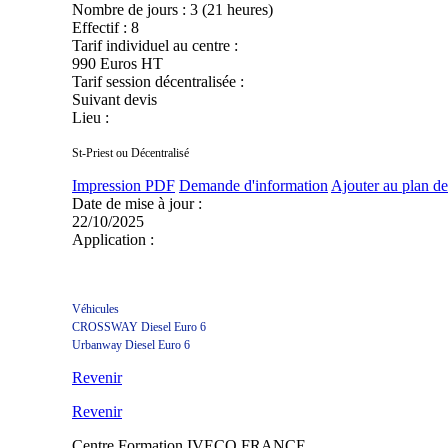
Nombre de jours :
3 (21 heures)
Effectif :
8
Tarif individuel au centre :
990 Euros HT
Tarif session décentralisée :
Suivant devis
Lieu :
St-Priest ou Décentralisé
Impression PDF
Demande d'information
Ajouter au plan de
Date de mise à jour :
22/10/2025
Application :
Véhicules
CROSSWAY Diesel Euro 6
Urbanway Diesel Euro 6
Revenir
Revenir
Centre Formation IVECO FRANCE