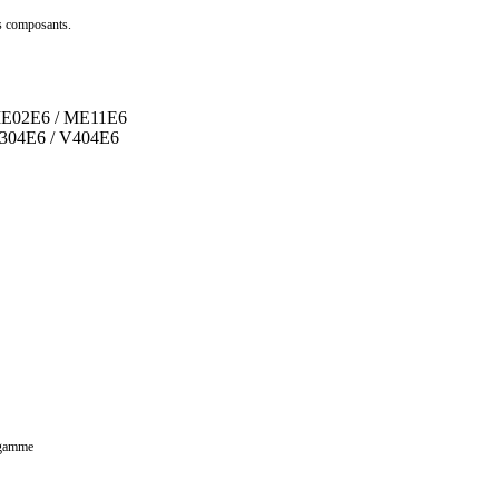
es composants.
 : ME02E6 / ME11E6
: V304E6 / V404E6
a gamme