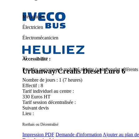
Mécanicien
Électricien
Électromécanicien
31
Accessibilité :
Pour les personnes à mobilité réduite (voir l'onglet référent
Urbanway/Crealis Diesel Euro 6
Nombre de jours :
1 (7 heures)
Effectif :
8
Tarif individuel au centre :
330 Euros HT
Tarif session décentralisée :
Suivant devis
Lieu :
Rorthais ou Décentralisé
Impression PDF
Demande d'information
Ajouter au plan de