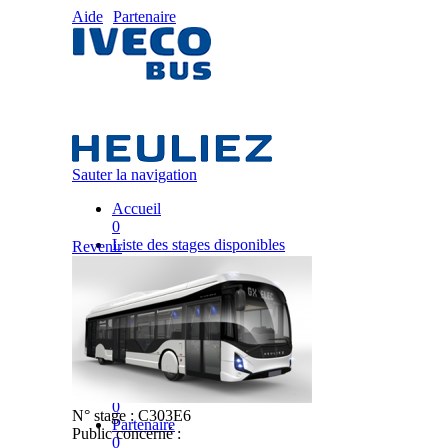
Aide
Partenaire
Sauter la navigation
Accueil
0
Liste des stages disponibles
Revenir
0
Liste des stages
0
Nos équipes pédagogiques
0
IVECO FRANCE
0
Mon plan de formation
0
N° stage :
C303E6
Partenaire
Public concerné :
0