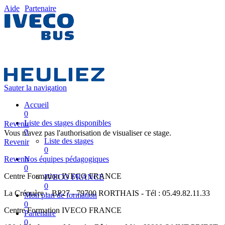
Aide
Partenaire
Sauter la navigation
Accueil
0
Liste des stages disponibles
Revenir
0
Vous n'avez pas l'authorisation de visualiser ce stage.
Liste des stages
Revenir
0
Revenir
Nos équipes pédagogiques
0
Centre Formation IVECO FRANCE
IVECO FRANCE
0
La Crénuère – BP27 - 79700 RORTHAIS - Tél : 05.49.82.11.33
Mon plan de formation
0
Centre Formation IVECO FRANCE
Partenaire
0