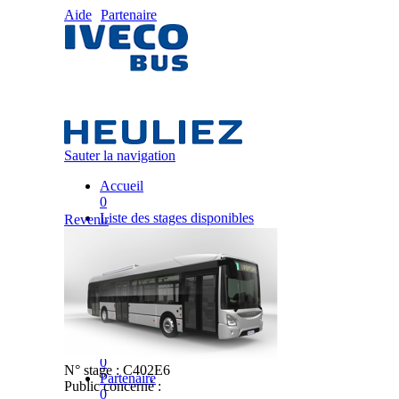
Aide
Partenaire
Sauter la navigation
Accueil
0
Liste des stages disponibles
Revenir
0
Liste des stages
0
Nos équipes pédagogiques
0
IVECO FRANCE
0
Mon plan de formation
0
N° stage :
C402E6
Partenaire
Public concerné :
0