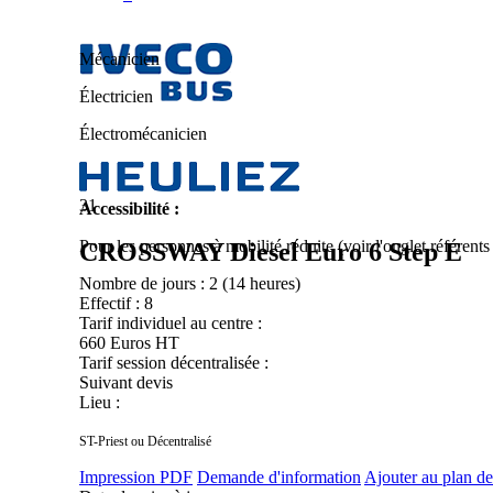
Mécanicien
Électricien
Électromécanicien
31
Accessibilité :
Pour les personnes à mobilité réduite (voir l'onglet référent
CROSSWAY Diesel Euro 6 Step E
Nombre de jours :
2 (14 heures)
Effectif :
8
Tarif individuel au centre :
660 Euros HT
Tarif session décentralisée :
Suivant devis
Lieu :
ST-Priest ou Décentralisé
Impression PDF
Demande d'information
Ajouter au plan de