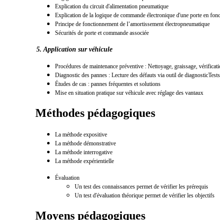
Explication du circuit d'alimentation pneumatique
Explication de la logique de commande électronique d'une porte en fo
Principe de fonctionnement de l’amortissement électropneumatique
Sécurités de porte et commande associée
5. Application sur véhicule
Procédures de maintenance préventive : Nettoyage, graissage, vérificat
Diagnostic des pannes : Lecture des défauts via outil de diagnosticTest
Études de cas : pannes fréquentes et solutions
Mise en situation pratique sur véhicule avec réglage des vantaux
Méthodes pédagogiques
La méthode expositive
La méthode démonstrative
La méthode interrogative
La méthode expérientielle
É
valuatio
n
Un test des connaissances permet de vérifier les prérequis
Un test d'évaluation théorique permet de vérifier les objectifs
Moyens pédagogiques