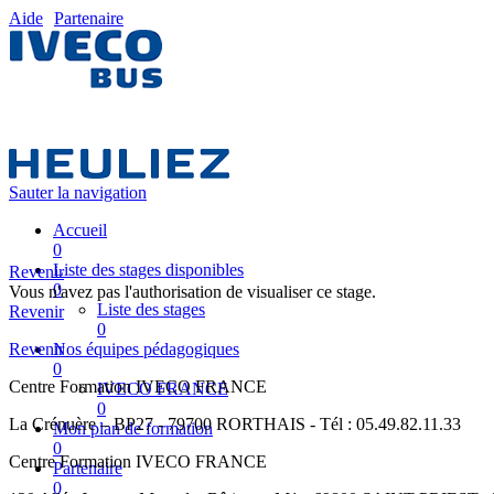
Aide
Partenaire
Sauter la navigation
Accueil
0
Liste des stages disponibles
Revenir
0
Vous n'avez pas l'authorisation de visualiser ce stage.
Liste des stages
Revenir
0
Revenir
Nos équipes pédagogiques
0
Centre Formation IVECO FRANCE
IVECO FRANCE
0
La Crénuère – BP27 - 79700 RORTHAIS - Tél : 05.49.82.11.33
Mon plan de formation
0
Centre Formation IVECO FRANCE
Partenaire
0