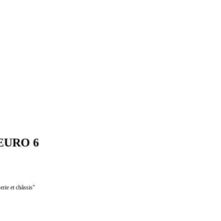
EURO 6
erie et châssis"