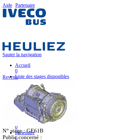
Aide
Partenaire
Sauter la navigation
Accueil
0
Liste des stages disponibles
Revenir
0
Liste des stages
0
Nos équipes pédagogiques
0
IVECO FRANCE
0
Mon plan de formation
0
N° stage :
GE61B
Partenaire
Public concerné :
0