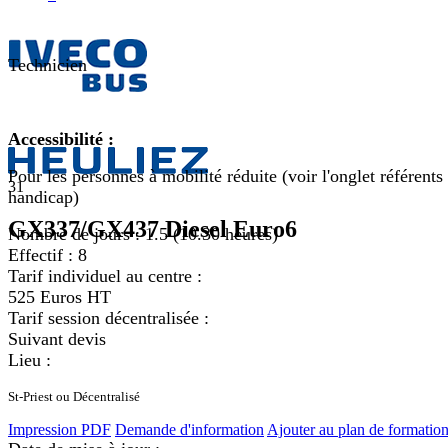
Technicien
Accessibilité :
Pour les personnes à mobilité réduite (voir l'onglet référents
31
handicap)
GX337/GX437 Diesel Euro6
Nombre de jours :
1.5 (10.30 heures)
Effectif :
8
Tarif individuel au centre :
525 Euros HT
Tarif session décentralisée :
Suivant devis
Lieu :
St-Priest ou Décentralisé
Impression PDF
Demande d'information
Ajouter au plan de formatio