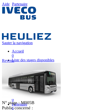
Aide
Partenaire
Sauter la navigation
Accueil
0
Liste des stages disponibles
Revenir
0
Liste des stages
0
Nos équipes pédagogiques
0
IVECO FRANCE
0
Mon plan de formation
0
N° stage :
M005B
Partenaire
Public concerné :
0