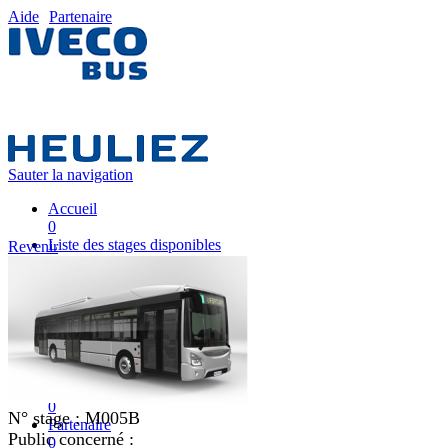
Aide
Partenaire
Sauter la navigation
Accueil
0
Liste des stages disponibles
Revenir
0
Liste des stages
0
Nos équipes pédagogiques
0
IVECO FRANCE
0
Mon plan de formation
0
N° stage :
M005B
Partenaire
Public concerné :
0