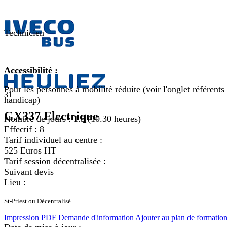
Technicien
Accessibilité :
Pour les personnes à mobilité réduite (voir l'onglet référents
31
handicap)
GX337 Electrique
Nombre de jours :
1.5 (10.30 heures)
Effectif :
8
Tarif individuel au centre :
525 Euros HT
Tarif session décentralisée :
Suivant devis
Lieu :
St-Priest ou Décentralisé
Impression PDF
Demande d'information
Ajouter au plan de formatio