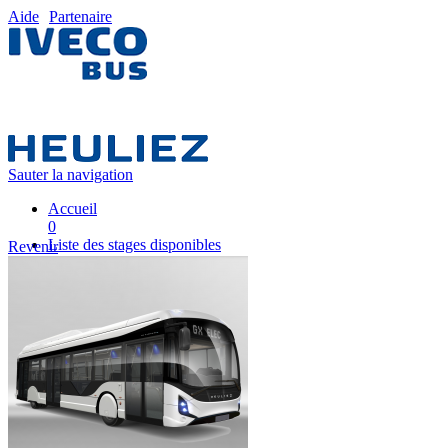
Aide
Partenaire
Sauter la navigation
Accueil
0
Liste des stages disponibles
Revenir
0
Liste des stages
0
Nos équipes pédagogiques
0
IVECO FRANCE
0
Mon plan de formation
0
Partenaire
0