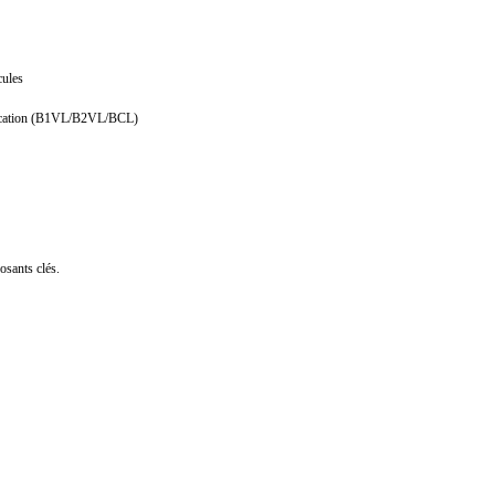
cules
tification (B1VL/B2VL/BCL)
osants clés.