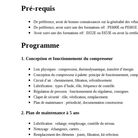
Pré-requis
De préférence, avoir de bonnes connaissances sur la généralité des véhi
De préférence, avoir suivi une des formations réf : PE600E ou PE601E
Avoir suivi une des formations réf : E652E ou E653E ou avoir la cer
Programme
1. Conception et fonctionnement du compresseur
Lois physiques
: compression, thermodynamique, transfert d’énergie.
Conception du compresseur à palette
: principe de fonctionnement, comp
Circuit d’air
: cheminement, filtration, refroidissement.
Lubrification
: types d’huile, rôle, fréquence de contrôle.
Régulation de pression
: fonctionnement du régulateur, consignes.
Clapet de sécurité
: rôle, vérification, remplacement.
Plan de maintenance
: périodicité, documentation constructeur.
2. Plan de maintenance à 5 ans
Lubrification
: vidange, remplissage, contrôle du niveau.
Nettoyage
: échangeurs, carters...
Remplacement des éléments
: joints, filtration, kit refection.