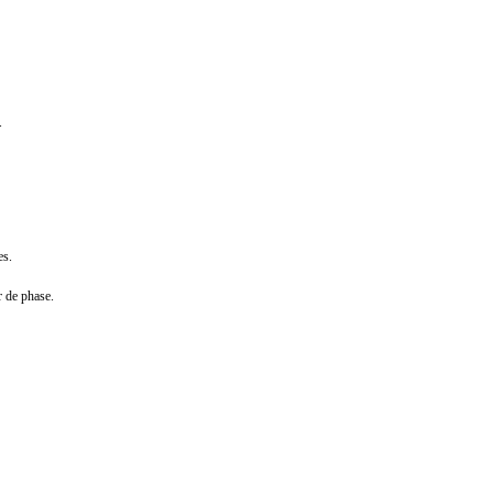
.
es.
r de phase.