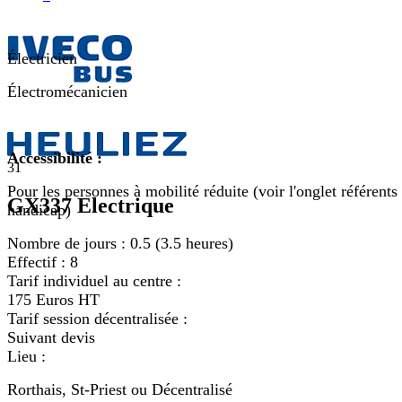
Électricien
Électromécanicien
Accessibilité :
31
Pour les personnes à mobilité réduite (voir l'onglet référents
GX337 Electrique
handicap)
Nombre de jours :
0.5 (3.5 heures)
Effectif :
8
Tarif individuel au centre :
175 Euros HT
Tarif session décentralisée :
Suivant devis
Lieu :
Rorthais, St-Priest ou Décentralisé