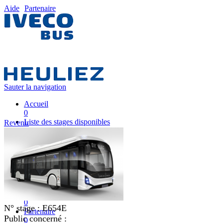
Aide
Partenaire
Sauter la navigation
Accueil
0
Liste des stages disponibles
Revenir
0
Liste des stages
0
Nos équipes pédagogiques
0
IVECO FRANCE
0
Mon plan de formation
0
N° stage :
E654E
Partenaire
Public concerné :
0