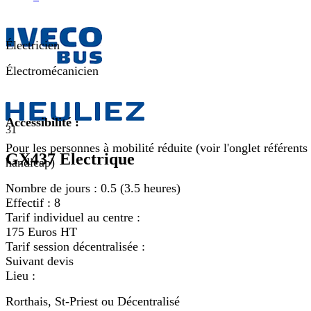
Électricien
Électromécanicien
Accessibilité :
31
Pour les personnes à mobilité réduite (voir l'onglet référents
GX437 Electrique
handicap)
Nombre de jours :
0.5 (3.5 heures)
Effectif :
8
Tarif individuel au centre :
175 Euros HT
Tarif session décentralisée :
Suivant devis
Lieu :
Rorthais, St-Priest ou Décentralisé