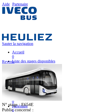
Aide
Partenaire
Sauter la navigation
Accueil
0
Liste des stages disponibles
Revenir
0
Liste des stages
0
Nos équipes pédagogiques
0
IVECO FRANCE
0
Mon plan de formation
0
N° stage :
E654E
Partenaire
Public concerné :
0