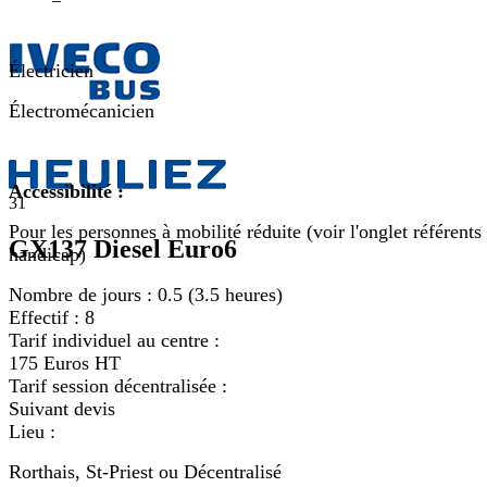
Électricien
Électromécanicien
Accessibilité :
31
Pour les personnes à mobilité réduite (voir l'onglet référents
GX137 Diesel Euro6
handicap)
Nombre de jours :
0.5 (3.5 heures)
Effectif :
8
Tarif individuel au centre :
175 Euros HT
Tarif session décentralisée :
Suivant devis
Lieu :
Rorthais, St-Priest ou Décentralisé