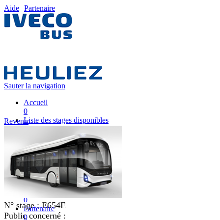
Aide
Partenaire
Sauter la navigation
Accueil
0
Liste des stages disponibles
Revenir
0
Liste des stages
0
Nos équipes pédagogiques
0
IVECO FRANCE
0
Mon plan de formation
0
N° stage :
E654E
Partenaire
Public concerné :
0