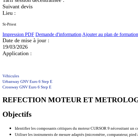
Tarif session décentralisée :
Suivant devis
Lieu :
St-Priest
Impression PDF
Demande d'information
Ajouter au plan de formatio
Date de mise à jour :
19/03/2026
Application :
Véhicules
Urbanway GNV Euro 6 Step E
Crossway GNV Euro 6 Step E
REFECTION MOTEUR ET METROLOGI
Objectifs
Identifier les composants critiques du moteur CURSOR 9 nécessitant un c
Utiliser les instruments de mesure adaptés (micromètre, comparateur, pied à 