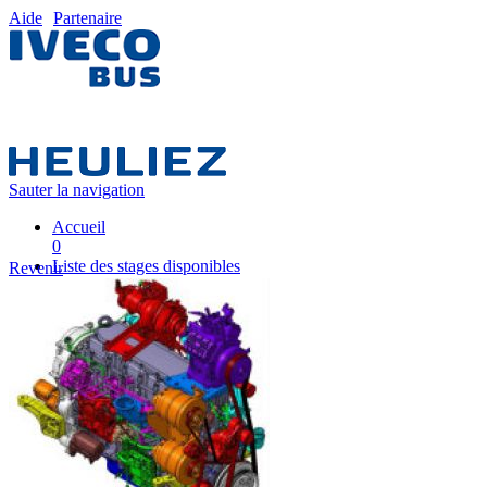
Aide
Partenaire
Sauter la navigation
Accueil
0
Liste des stages disponibles
Revenir
0
Liste des stages
0
Nos équipes pédagogiques
0
IVECO FRANCE
0
Mon plan de formation
0
Partenaire
0