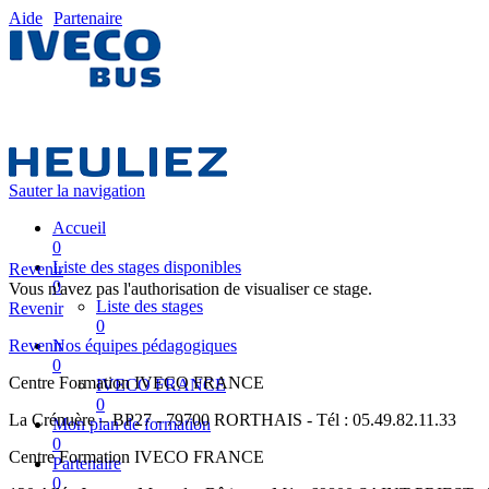
Aide
Partenaire
Sauter la navigation
Accueil
0
Liste des stages disponibles
Revenir
0
Vous n'avez pas l'authorisation de visualiser ce stage.
Liste des stages
Revenir
0
Revenir
Nos équipes pédagogiques
0
Centre Formation IVECO FRANCE
IVECO FRANCE
0
La Crénuère – BP27 - 79700 RORTHAIS - Tél : 05.49.82.11.33
Mon plan de formation
0
Centre Formation IVECO FRANCE
Partenaire
0