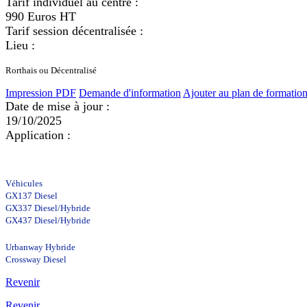
Tarif individuel au centre :
990 Euros HT
Tarif session décentralisée :
Lieu :
Rorthais ou Décentralisé
Impression PDF
Demande d'information
Ajouter au plan de formatio
Date de mise à jour :
19/10/2025
Application :
Véhicules
GX137 Diesel
GX337 Diesel/Hybride
GX437 Diesel/Hybride
Urbanway Hybride
Crossway Diesel
Revenir
Revenir