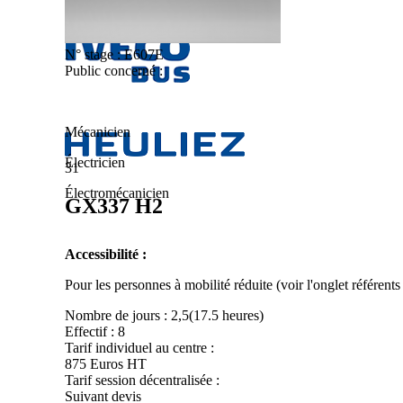
N° stage :
E607E
Public concerné :
Mécanicien
Électricien
31
Électromécanicien
GX337 H2
Accessibilité :
Pour les personnes à mobilité réduite (voir l'onglet référent
Nombre de jours :
2,5(17.5 heures)
Effectif :
8
Tarif individuel au centre :
875 Euros HT
Tarif session décentralisée :
Suivant devis