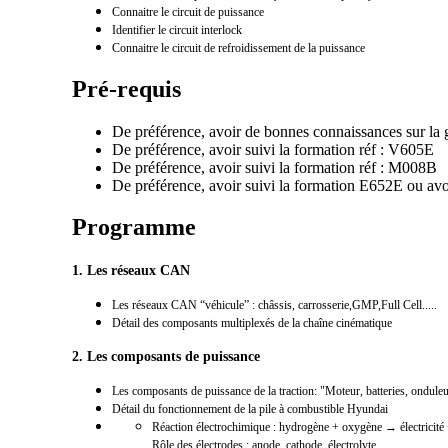
Connaitre le circuit de puissance
Identifier le circuit interlock
Connaitre le circuit de refroidissement de la puissance
Pré-requis
De préférence, avoir de bonnes connaissances sur la g
De préférence, avoir suivi la formation réf : V605E
De préférence, avoir suivi la formation réf : M008B
De préférence, avoir suivi la formation E652E ou
Programme
1. Les réseaux CAN
Les réseaux CAN “véhicule” : c
hâssis, carrosserie,GMP,Full Cell.....
Détail des composants multiplexés de la chaîne cinématique
2. Les composants de puissance
Les composants de puissance de la traction: "Moteur, batteries, onduleur,
Détail du fonctionnement de la pile à combustible Hyundai
Réaction électrochimique : hydrogène + oxygène → électricité
Rôle des électrodes : anode, cathode, électrolyte