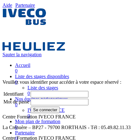
Aide
Partenaire
Sauter la navigation
Accueil
0
Liste des stages disponibles
Veuillez vous identifier pour accéder à votre espace réservé :
0
Liste des stages
0
Identifiant
Nos équipes pédagogiques
Mot de passe
0
IVECO FRANCE
0
Centre Formation IVECO FRANCE
Mon plan de formation
0
La Crénuère – BP27 - 79700 RORTHAIS - Tél : 05.49.82.11.33
Partenaire
Centre Formation IVECO FRANCE
0