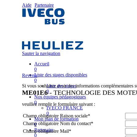
Aide
Partenaire
Sauter la navigation
Accueil
0
Liste des stages disponibles
Revenir
0
Si vous souhaitez avoir des informations complémentaires su
Liste des stages
ME01E6
0
- TECHNOLOGIE DES MOTEU
Nos équipes pédagogiques
0
veuillez remplir le formulaire suivant :
IVECO FRANCE
0
Champ obligatoire
Raison sociale
*
Mon plan de formation
Champ obligatoire
Nom du contact
*
0
Partenaire
Champ obligatoire
Mail
*
0