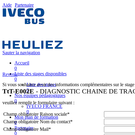
Aide
Partenaire
Sauter la navigation
Accueil
0
Liste des stages disponibles
Revenir
0
Si vous souhaitez avoir des informations complémentaires sur le stage
Liste des stages
TtT-E002E
0
- DIAGNOSTIC CHAINE DE TRACT
Nos équipes pédagogiques
0
veuillez remplir le formulaire suivant :
IVECO FRANCE
0
Champ obligatoire
Raison sociale
*
Mon plan de formation
Champ obligatoire
Nom du contact
*
0
Partenaire
Champ obligatoire
Mail
*
0