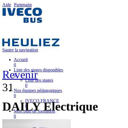
Aide
Partenaire
Sauter la navigation
Accueil
0
Liste des stages disponibles
Revenir
0
Liste des stages
31
0
Nos équipes pédagogiques
0
IVECO FRANCE
DAILY Electrique
0
Mon plan de formation
0
Partenaire
0