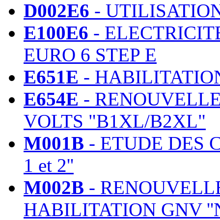
D002E6
- UTILISATIO
E100E6
- ELECTRICIT
EURO 6 STEP E
E651E
- HABILITATIO
E654E
- RENOUVELLE
VOLTS "B1XL/B2XL"
M001B
- ETUDE DES C
1 et 2''
M002B
- RENOUVELLE
HABILITATION GNV ''N