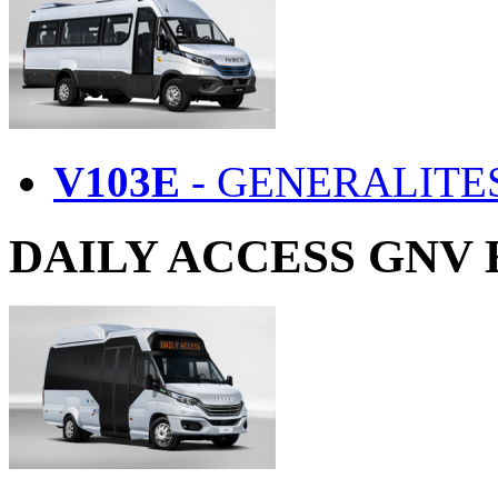
Les stages
V103E
- GENERALITE
DAILY ACCESS GNV 