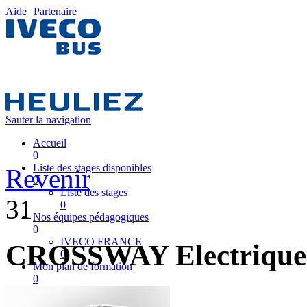
Aide
Partenaire
Sauter la navigation
Accueil
0
Liste des stages disponibles
Revenir
0
Liste des stages
31
0
Nos équipes pédagogiques
0
IVECO FRANCE
CROSSWAY Electrique
0
Mon plan de formation
0
Partenaire
0