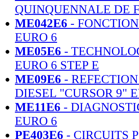
QUINQUENNALE DE 
ME042E6
- FONCTIO
EURO 6
ME05E6
- TECHNOLOG
EURO 6 STEP E
ME09E6
- REFECTIO
DIESEL "CURSOR 9" 
ME11E6
- DIAGNOSTI
EURO 6
PE403E6
- CIRCUITS 