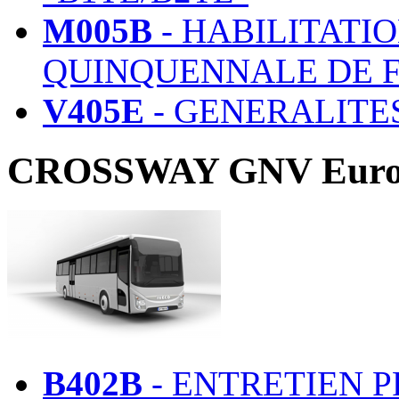
M005B
- HABILITATI
QUINQUENNALE DE 
V405E
- GENERALITE
CROSSWAY GNV Euro 
B402B
- ENTRETIEN 