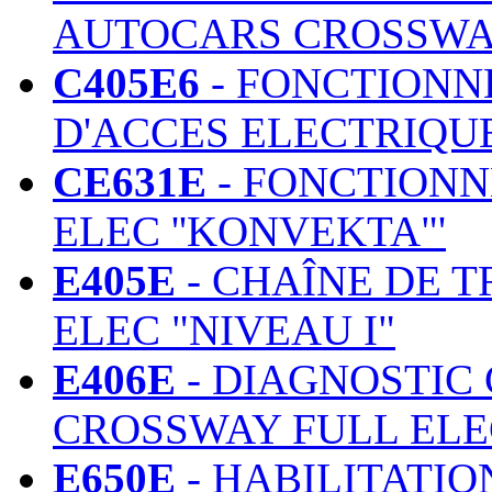
AUTOCARS CROSSWAY
C405E6
- FONCTIONN
D'ACCES ELECTRIQ
CE631E
- FONCTION
ELEC ''KONVEKTA"'
E405E
- CHAÎNE DE 
ELEC "NIVEAU I"
E406E
- DIAGNOSTIC
CROSSWAY FULL ELEC
E650E
- HABILITATIO