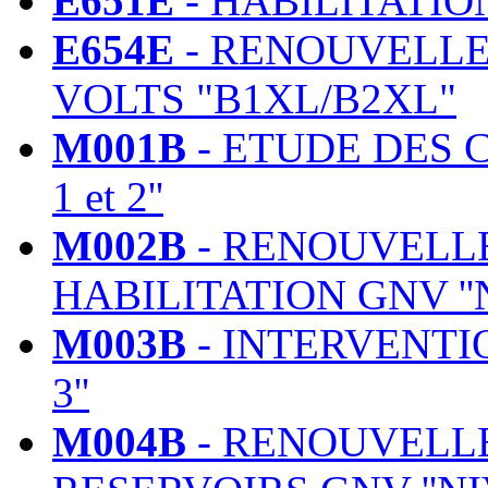
E651E
- HABILITATIO
E654E
- RENOUVELLE
VOLTS "B1XL/B2XL"
M001B
- ETUDE DES C
1 et 2''
M002B
- RENOUVELLE
HABILITATION GNV ''N
M003B
- INTERVENTI
3''
M004B
- RENOUVELL