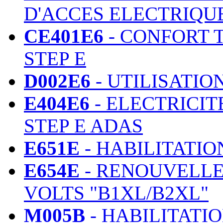
D'ACCES ELECTRIQ
CE401E6
- CONFORT 
STEP E
D002E6
- UTILISATIO
E404E6
- ELECTRICIT
STEP E ADAS
E651E
- HABILITATIO
E654E
- RENOUVELLE
VOLTS "B1XL/B2XL"
M005B
- HABILITATI