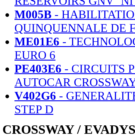
RESERVOIRS GNV ''NI
M005B
- HABILITATI
QUINQUENNALE DE 
ME01E6
- TECHNOLOG
EURO 6
PE403E6
- CIRCUITS 
AUTOCAR CROSSWAY
V402G6
- GENERALIT
STEP D
CROSSWAY / EVADYS D