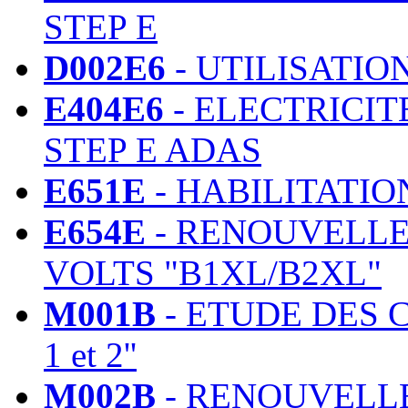
STEP E
D002E6
- UTILISATIO
E404E6
- ELECTRICIT
STEP E ADAS
E651E
- HABILITATIO
E654E
- RENOUVELLE
VOLTS "B1XL/B2XL"
M001B
- ETUDE DES C
1 et 2''
M002B
- RENOUVELLE