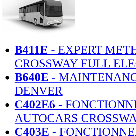
Les stages
B411E
- EXPERT MET
CROSSWAY FULL ELE
B640E
- MAINTENANC
DENVER
C402E6
- FONCTIONN
AUTOCARS CROSSWA
C403E
- FONCTIONNE