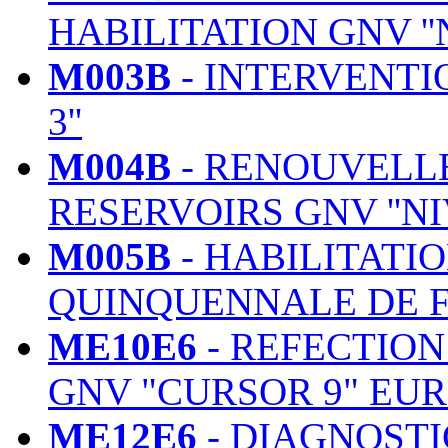
HABILITATION GNV ''N
M003B
- INTERVENTI
3''
M004B
- RENOUVELL
RESERVOIRS GNV ''NI
M005B
- HABILITATI
QUINQUENNALE DE 
ME10E6
- REFECTIO
GNV "CURSOR 9" EUR
ME12E6
- DIAGNOSTI