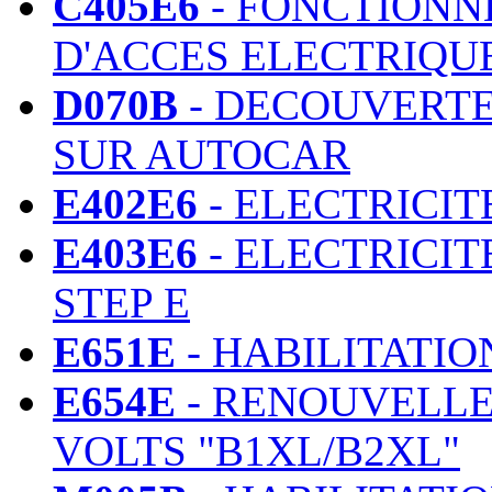
C405E6
- FONCTIONN
D'ACCES ELECTRIQ
D070B
- DECOUVERTE
SUR AUTOCAR
E402E6
- ELECTRICIT
E403E6
- ELECTRICIT
STEP E
E651E
- HABILITATIO
E654E
- RENOUVELLE
VOLTS "B1XL/B2XL"